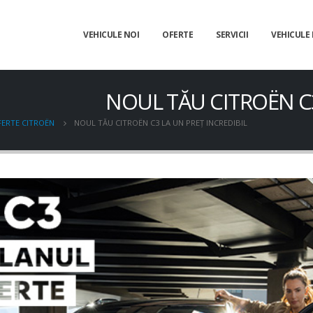
VEHICULE NOI
OFERTE
SERVICII
VEHICULE
NOUL TĂU CITROËN C3
ERTE CITROËN
NOUL TĂU CITROËN C3 LA UN PREȚ INCREDIBIL