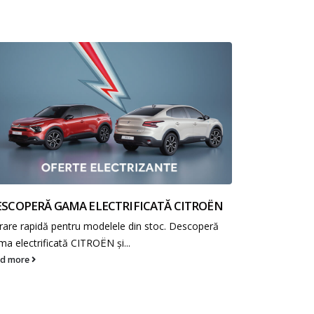
SCOPERĂ GAMA ELECTRIFICATĂ CITROËN
vrare rapidă pentru modelele din stoc. Descoperă
NOUL CITR
ma electrificată CITROËN și...
SPAȚIU XL
ad more
Noul CITROËN
spațiul în clas
read more