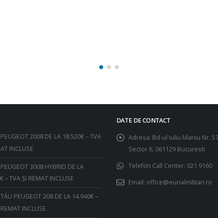
DATE DE CONTACT
PEUGEOT 2008 DE LA 18.520€ – TVA
Adresa:
Bd-ul Iuliu Maniu Nr. 57
MAT INCLUSE
Sector 6, 061129 Bucuresti
Telefon Call Center:
021 9160
PEUGEOT 3008 HYBRID DE LA
€ – TVA ȘI REMAT INCLUSE
Email:
office@eurialmilitari.ro
TĂU PEUGEOT 208 DE LA 14.940€ –
I REMAT INCLUSE