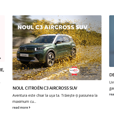
E,
DE
Li
-
NOUL CITROËN C3 AIRCROSS SUV
ga
re
Aventura este chiar la ușa ta. Trăiește-ți pasiunea la
maximum cu...
read more