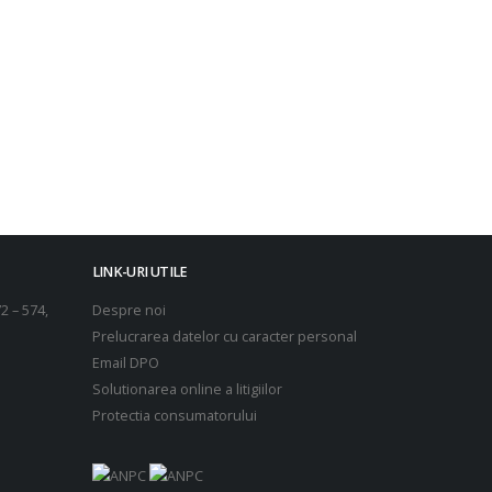
LINK-URI UTILE
2 – 574,
Despre noi
Prelucrarea datelor cu caracter personal
Email DPO
Solutionarea online a litigiilor
Protectia consumatorului