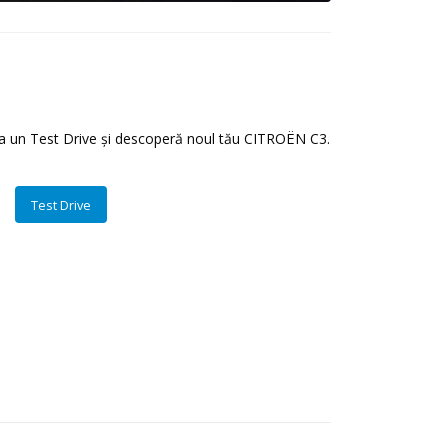
la un Test Drive și descoperă noul tău CITROËN C3.
Test Drive