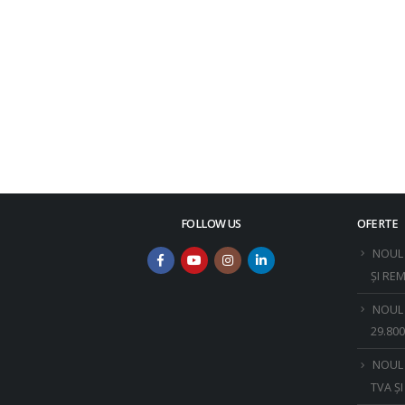
NTACTEAZĂ-
FOLLOW US
OFERTE
NOUL 
ȘI RE
NOUL 
29.800
NOUL 
TVA Ș